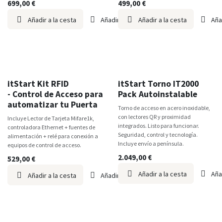
699,00
€
499,00
€
Añadir a la cesta
Añadir a lista de deseos
Añadir a la cesta
Aña
itStart
itStart
itStart Kit RFID
itStart Torno IT2000
- Control de Acceso para
Pack Autoinstalable
automatizar tu Puerta
Torno de acceso en acero inoxidable,
con lectores QR y proximidad
Incluye Lector de Tarjeta Mifare1k,
integrados. Listo para funcionar.
controladora Ethernet + fuentes de
Seguridad, control y tecnología.
alimentación + relé para conexión a
Incluye envío a península.
equipos de control de acceso.
2.049,00
€
529,00
€
Añadir a la cesta
Aña
Añadir a la cesta
Añadir a lista de deseos