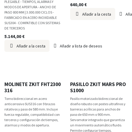
PLEGABLE - TIEMPOS, ALARMAS Y
640,00
€
MODOS DE APERTURA - ANCHO DE
PASO 800 MM | 3.000.000 CICLOS -
Añadir a la cesta
Aña
FABRICADO EN ACERO INOXIDABLE
SUS304 - COMPATIBLE CON SISTEMAS
DE TERCEROS
5.144,00
€
Añadir a la cesta
Añadir a lista de deseos
MOLINETE ZKIT FHT2300
PASILLO ZKIT MARS PRO
316
S1000
Torno bidireccional en acero
Pasillo motorizado bidireccional de
anticorrosivo SUS316 con 9 brazos
diseño robusto con postes ultrafinos y
rotativos y paso de 580 mm. Incluye
barreras acrílicas para anchos de
fuerza regulable, compatibilidad con
paso de 650 mm o 900 mm.
terceros y configuración de tiempos,
Servomotor integrado que garantiza
alarmas y modos de apertura.
un movimiento automático fluido.
Permite configurar tiempos,