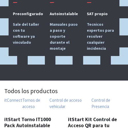
—
—
—
Preconfigurado
Autoinstalable
SAT propio
Sale del taller
Manuales paso
Tecnicos
con tu
a paso y
expertos para
software ya
soporte
resolver
vinculado
durante el
cualquier
montaje
incidencia
Todos los productos
itConnect
Tornos de
Control de acceso
Control de
acceso
vehicular
Presencia
TOP VENTAS
TOP VENTAS
itStart Torno IT1000
itStart Kit Control de
Pack Autoinstalable
Acceso QR para tu