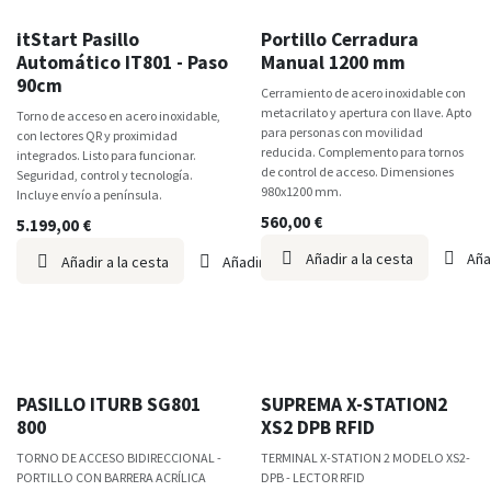
itStart
TOP VENTAS
itStart Pasillo
Portillo Cerradura
Automático IT801 - Paso
Manual 1200 mm
90cm
Cerramiento de acero inoxidable con
metacrilato y apertura con llave. Apto
Torno de acceso en acero inoxidable,
para personas con movilidad
con lectores QR y proximidad
reducida. Complemento para tornos
integrados. Listo para funcionar.
de control de acceso. Dimensiones
Seguridad, control y tecnología.
980x1200 mm.
Incluye envío a península.
560,00
€
5.199,00
€
Añadir a la cesta
Aña
Añadir a la cesta
Añadir a lista de deseos
PASILLO ITURB SG801
SUPREMA X-STATION2
800
XS2 DPB RFID
TORNO DE ACCESO BIDIRECCIONAL -
TERMINAL X-STATION 2 MODELO XS2-
PORTILLO CON BARRERA ACRÍLICA
DPB - LECTOR RFID