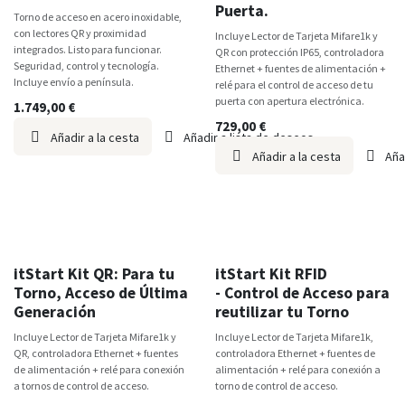
Puerta.
Torno de acceso en acero inoxidable,
con lectores QR y proximidad
Incluye Lector de Tarjeta Mifare1k y
integrados. Listo para funcionar.
QR con protección IP65, controladora
Seguridad, control y tecnología.
Ethernet + fuentes de alimentación +
Incluye envío a península.
relé para el control de acceso de tu
puerta con apertura electrónica.
1.749,00
€
729,00
€
Añadir a la cesta
Añadir a lista de deseos
Añadir a la cesta
Aña
TOP VENTAS
itStart
itStart Kit QR: Para tu
itStart Kit RFID
Torno, Acceso de Última
- Control de Acceso para
Generación
reutilizar tu Torno
Incluye Lector de Tarjeta Mifare1k y
Incluye Lector de Tarjeta Mifare1k,
QR, controladora Ethernet + fuentes
controladora Ethernet + fuentes de
de alimentación + relé para conexión
alimentación + relé para conexión a
a tornos de control de acceso.
torno de control de acceso.