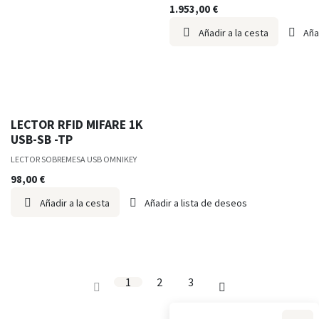
1.953,00
€
Añadir a la cesta
Aña
LECTOR RFID MIFARE 1K
USB-SB -TP
LECTOR SOBREMESA USB OMNIKEY
98,00
€
Añadir a la cesta
Añadir a lista de deseos
1
2
3