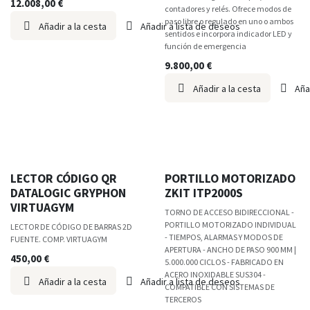
12.008,00
€
contadores y relés. Ofrece modos de
paso libre o regulado en uno o ambos
Añadir a la cesta
Añadir a lista de deseos
sentidos e incorpora indicador LED y
función de emergencia
9.800,00
€
Añadir a la cesta
Aña
LECTOR CÓDIGO QR
PORTILLO MOTORIZADO
DATALOGIC GRYPHON
ZKIT ITP2000S
VIRTUAGYM
TORNO DE ACCESO BIDIRECCIONAL -
PORTILLO MOTORIZADO INDIVIDUAL
LECTOR DE CÓDIGO DE BARRAS 2D
- TIEMPOS, ALARMAS Y MODOS DE
FUENTE. COMP. VIRTUAGYM
APERTURA - ANCHO DE PASO 900 MM |
450,00
€
5.000.000 CICLOS - FABRICADO EN
ACERO INOXIDABLE SUS304 -
Añadir a la cesta
Añadir a lista de deseos
COMPATIBLE CON SISTEMAS DE
TERCEROS