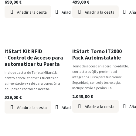
699,00
€
499,00
€
Añadir a la cesta
Añadir a lista de deseos
Añadir a la cesta
Aña
itStart
itStart
itStart Kit RFID
itStart Torno IT2000
- Control de Acceso para
Pack Autoinstalable
automatizar tu Puerta
Torno de acceso en acero inoxidable,
con lectores QR y proximidad
Incluye Lector de Tarjeta Mifare1k,
integrados. Listo para funcionar.
controladora Ethernet + fuentes de
Seguridad, control y tecnología.
alimentación + relé para conexión a
Incluye envío a península.
equipos de control de acceso.
2.049,00
€
529,00
€
Añadir a la cesta
Aña
Añadir a la cesta
Añadir a lista de deseos