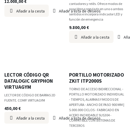
12.008,00
€
contadores y relés. Ofrece modos de
paso libre o regulado en uno o ambos
Añadir a la cesta
Añadir a lista de deseos
sentidos e incorpora indicador LED y
función de emergencia
9.800,00
€
Añadir a la cesta
Aña
LECTOR CÓDIGO QR
PORTILLO MOTORIZADO
DATALOGIC GRYPHON
ZKIT ITP2000S
VIRTUAGYM
TORNO DE ACCESO BIDIRECCIONAL -
PORTILLO MOTORIZADO INDIVIDUAL
LECTOR DE CÓDIGO DE BARRAS 2D
- TIEMPOS, ALARMAS Y MODOS DE
FUENTE. COMP. VIRTUAGYM
APERTURA - ANCHO DE PASO 900 MM |
450,00
€
5.000.000 CICLOS - FABRICADO EN
ACERO INOXIDABLE SUS304 -
Añadir a la cesta
Añadir a lista de deseos
COMPATIBLE CON SISTEMAS DE
TERCEROS