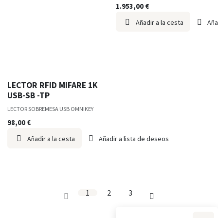
1.953,00
€
Añadir a la cesta
Aña
LECTOR RFID MIFARE 1K
USB-SB -TP
LECTOR SOBREMESA USB OMNIKEY
98,00
€
Añadir a la cesta
Añadir a lista de deseos
1
2
3