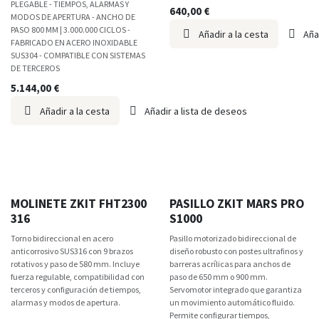
PLEGABLE - TIEMPOS, ALARMAS Y
640,00
€
MODOS DE APERTURA - ANCHO DE
PASO 800 MM | 3.000.000 CICLOS -
Añadir a la cesta
Aña
FABRICADO EN ACERO INOXIDABLE
SUS304 - COMPATIBLE CON SISTEMAS
DE TERCEROS
5.144,00
€
Añadir a la cesta
Añadir a lista de deseos
MOLINETE ZKIT FHT2300
PASILLO ZKIT MARS PRO
316
S1000
Torno bidireccional en acero
Pasillo motorizado bidireccional de
anticorrosivo SUS316 con 9 brazos
diseño robusto con postes ultrafinos y
rotativos y paso de 580 mm. Incluye
barreras acrílicas para anchos de
fuerza regulable, compatibilidad con
paso de 650 mm o 900 mm.
terceros y configuración de tiempos,
Servomotor integrado que garantiza
alarmas y modos de apertura.
un movimiento automático fluido.
Permite configurar tiempos,