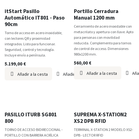
itStart
TOP VENTAS
itStart Pasillo
Portillo Cerradura
Automático IT801 - Paso
Manual 1200 mm
90cm
Cerramiento de acero inoxidable con
metacrilato y apertura con llave. Apto
Torno de acceso en acero inoxidable,
para personas con movilidad
con lectores QR y proximidad
reducida. Complemento para tornos
integrados. Listo para funcionar.
de control de acceso. Dimensiones
Seguridad, control y tecnología.
980x1200 mm.
Incluye envío a península.
560,00
€
5.199,00
€
Añadir a la cesta
Aña
Añadir a la cesta
Añadir a lista de deseos
PASILLO ITURB SG801
SUPREMA X-STATION2
800
XS2 DPB RFID
TORNO DE ACCESO BIDIRECCIONAL -
TERMINAL X-STATION 2 MODELO XS2-
PORTILLO CON BARRERA ACRÍLICA
DPB - LECTOR RFID