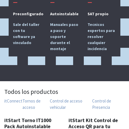
—
—
—
Preconfigurado
Autoinstalable
SAT propio
Sale del taller
Manuales paso
Tecnicos
con tu
a paso y
expertos para
software ya
soporte
resolver
vinculado
durante el
cualquier
montaje
incidencia
Todos los productos
itConnect
Tornos de
Control de acceso
Control de
acceso
vehicular
Presencia
TOP VENTAS
TOP VENTAS
itStart Torno IT1000
itStart Kit Control de
Pack Autoinstalable
Acceso QR para tu