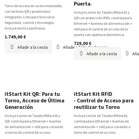
Puerta.
Torno de acceso en acero inoxidable,
con lectores QR y proximidad
Incluye Lector de Tarjeta Mifare1k y
integrados. Listo para funcionar.
QR con protección IP65, controladora
Seguridad, control y tecnología.
Ethernet + fuentes de alimentación +
Incluye envío a península.
relé para el control de acceso de tu
puerta con apertura electrónica.
1.749,00
€
729,00
€
Añadir a la cesta
Añadir a lista de deseos
Añadir a la cesta
Aña
TOP VENTAS
itStart
itStart Kit QR: Para tu
itStart Kit RFID
Torno, Acceso de Última
- Control de Acceso para
Generación
reutilizar tu Torno
Incluye Lector de Tarjeta Mifare1k y
Incluye Lector de Tarjeta Mifare1k,
QR, controladora Ethernet + fuentes
controladora Ethernet + fuentes de
de alimentación + relé para conexión
alimentación + relé para conexión a
a tornos de control de acceso.
torno de control de acceso.